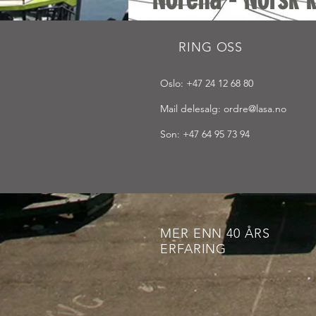
RING OSS
Oslo: +47 24 12 68 80
Mail delesalg:
ordre@lasa.no
Son: +47 64 95 73 94
MER ENN 40 ÅRS
ERFARING