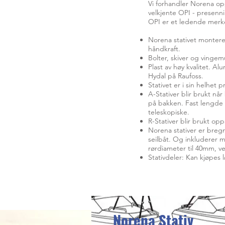
Vi forhandler Norena op
velkjente OPI - presenni
OPI er et ledende merke
Norena stativet montere
håndkraft.
Bolter, skiver og vingemut
Plast av høy kvalitet. A
Hydal på Raufoss.
Stativet er i sin helhet 
A-Stativer blir brukt når
på bakken. Fast lengde 
teleskopiske.
R-Stativer blir brukt op
Norena stativer er bre
seilbåt. Og inkluderer 
rørdiameter til 40mm, ve
Stativdeler: Kan kjøpes 
Norena Stativ