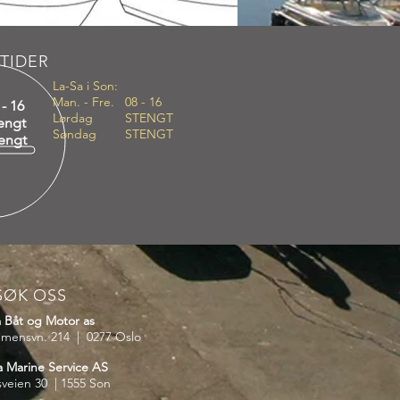
TIDER
La-Sa i Son:
Man. - Fre. 08 - 16
 - 16
Lørdag STENGT
ngt
Søndag STENGT
ngt
SØK OSS
a Båt og Motor as
mensvn. 214 | 0277 Oslo
a Marine Service AS
sveien 30 | 1555 Son