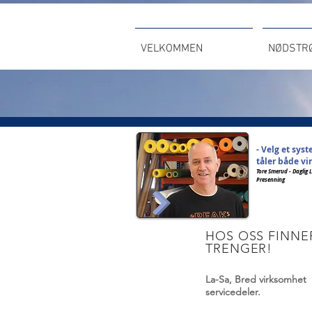
VELKOMMEN
NØDSTR
- Velg et sys
tåler både vi
Tore Smerud - Daglig
Presenning
HOS OSS FINNE
TRENGER!
La-Sa, Bred virksomhe
servicedeler.