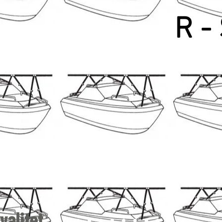
R - 
valitet