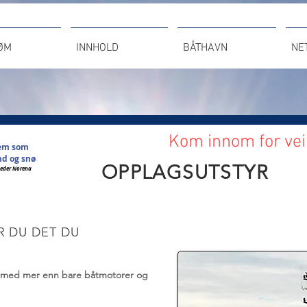
ØM
INNHOLD
BÅTHAVN
NET
Kom innom for vei
tem som
nd og snø
OPPLAGSUTSTYR
 Leder Norena
R DU DET DU
t med mer enn bare båtmotorer og