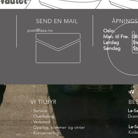
SEND EN MAIL
ÅPNINGS
post@lasa.no
Oslo:
Man. til Fre. 08
Lørdag Ste
Søndag Ste
VI TILBYR
BE
- Service
La-S
- Overhaling
Dram
- Verksted
La-S
- Opplag, sommer og vinter
Kolå
- Konservering