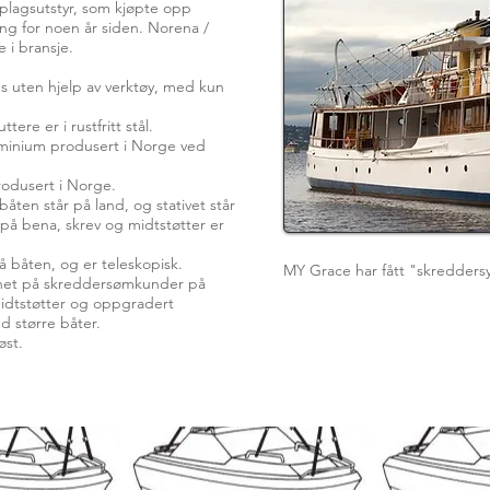
plagsutstyr, som kjøpte opp
ng for noen år siden. Norena /
 i bransje.
s uten hjelp av verktøy, med kun
tere er i rustfritt stål.
luminium produsert i Norge ved
produsert i Norge.
 båten står på land, og stativet står
på bena, skrev og midtstøtter er
på båten, og er teleskopisk.
MY Grace har fått "skredders
gnet på skreddersømkunder på
midtstøtter og oppgradert
d større båter.
løst.